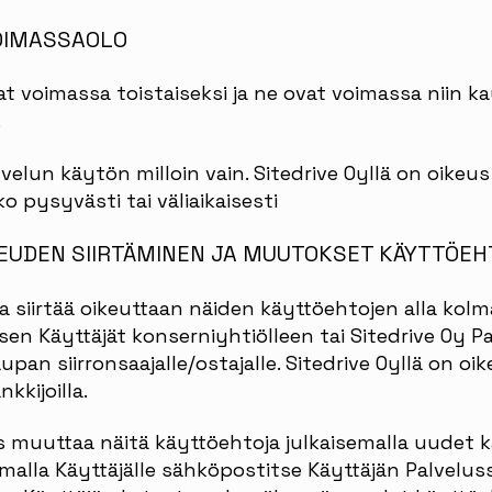
OIMASSAOLO
 voimassa toistaiseksi ja ne ovat voimassa niin ka
.
lvelun käytön milloin vain. Sitedrive Oyllä on oikeu
o pysyvästi tai väliaikaisesti
EUDEN SIIRTÄMINEN JA MUUTOKSET KÄYTTÖEH
tta siirtää oikeuttaan näiden käyttöehtojen alla kolm
a sen Käyttäjät konserniyhtiölleen tai Sitedrive Oy 
aupan siirronsaajalle/ostajalle. Sitedrive Oyllä on o
nkkijoilla.
us muuttaa näitä käyttöehtoja julkaisemalla uudet
tamalla Käyttäjälle sähköpostitse Käyttäjän Palvelu