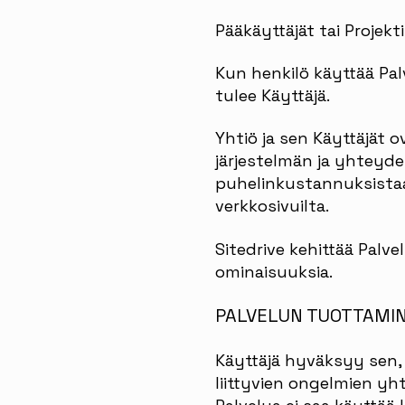
Pääkäyttäjät tai Projekt
Kun henkilö käyttää Pa
tulee Käyttäjä.
Yhtiö ja sen Käyttäjät o
järjestelmän ja yhteyde
puhelinkustannuksistaan)
verkkosivuilta.
Sitedrive kehittää Palve
ominaisuuksia.
PALVELUN TUOTTAMI
Käyttäjä hyväksyy sen, 
liittyvien ongelmien yh