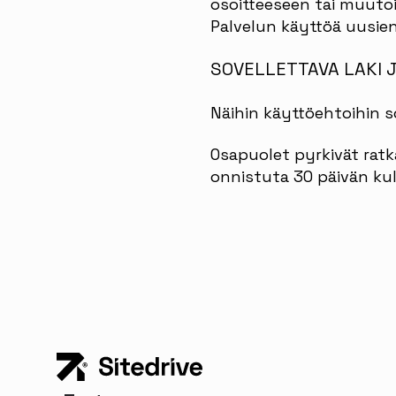
osoitteeseen tai muuto
Palvelun käyttöä uusien
SOVELLETTAVA LAKI J
Näihin käyttöehtoihin s
Osapuolet pyrkivät ratka
onnistuta 30 päivän kul