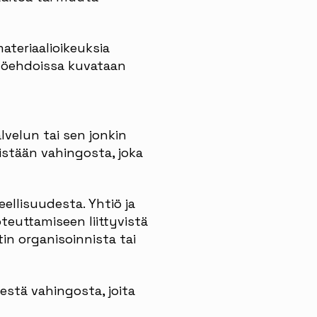
ateriaalioikeuksia
ttöehdoissa kuvataan
lvelun tai sen jonkin
mistään vahingosta, joka
ellisuudesta. Yhtiö ja
teuttamiseen liittyvistä
tin organisoinnista tai
sestä vahingosta, joita