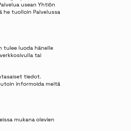
Palvelua usean Yhtiön
ä he tuolloin Palvelussa
ön tulee luoda hänelle
 verkkosivulla tai
tasaiset tiedot.
muutoin informoida meitä
teissa mukana olevien