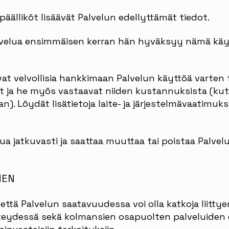
ipäälliköt lisäävät Palvelun edellyttämät tiedot.
lvelua ensimmäisen kerran hän hyväksyy nämä käy
vat velvollisia hankkimaan Palvelun käyttöä varten 
t ja he myös vastaavat niiden kustannuksista (kut
. Löydät lisätietoja laite- ja järjestelmävaatimuks
lua jatkuvasti ja saattaa muuttaa tai poistaa Palvel
NEN
että Palvelun saatavuudessa voi olla katkoja liittye
teydessä sekä kolmansien osapuolten palveluiden o