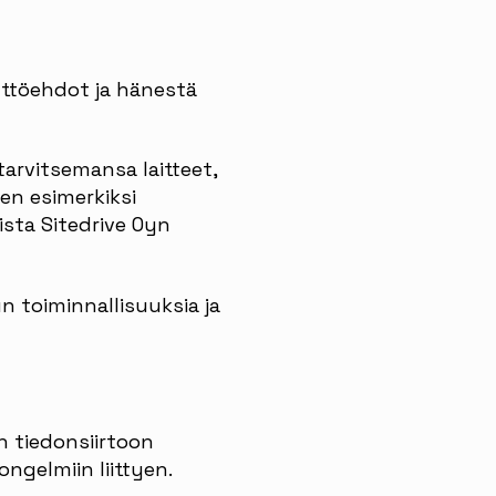
ttöehdot ja hänestä
tarvitsemansa laitteet,
en esimerkiksi
ista Sitedrive Oyn
un toiminnallisuuksia ja
n tiedonsiirtoon
ngelmiin liittyen.