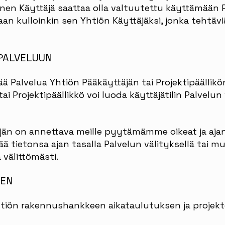
inen Käyttäjä saattaa olla valtuutettu käyttämään 
an kulloinkin sen Yhtiön Käyttäjäksi, jonka tehtävi
PALVELUUN
ää Palvelua Yhtiön Pääkäyttäjän tai Projektipäällik
 tai Projektipäällikkö voi luoda käyttäjätilin Palvelun
jän on annettava meille pyytämämme oikeat ja ajan
tää tietonsa ajan tasalla Palvelun välityksellä tai 
välittömästi.
NEN
htiön rakennushankkeen aikataulutuksen ja projek