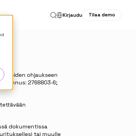
Tilaa demo
itys
Kirjaudu
nd
tekijöiden ohjaukseen
(Y-tunnus: 2768803-6;
ytettävään
tässä dokumentissa
ityksellesi tai muulle