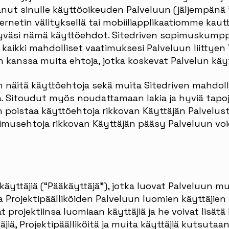
tanut sinulle käyttöoikeuden Palveluun (jäljempänä
rnetin välityksellä tai mobiiliapplikaatiomme kautt
väsi nämä käyttöehdot. Sitedriven sopimuskumppan
kaikki mahdolliset vaatimuksesi Palveluun liittyen Y
kanssa muita ehtoja, jotka koskevat Palvelun käyt
näitä käyttöehtoja sekä muita Sitedriven mahdoll
a. Sitoudut myös noudattamaan lakia ja hyviä tapoj
n poistaa käyttöehtoja rikkovan Käyttäjän Palvelus
imusehtoja rikkovan Käyttäjän pääsy Palveluun v
äyttäjiä (“Pääkäyttäjä”), jotka luovat Palveluun muit
a Projektipäälliköiden Palveluun luomien käyttäjien
t projektiinsa luomiaan käyttäjiä ja he voivat lisätä
jiä, Projektipäälliköitä ja muita käyttäjiä kutsutaan