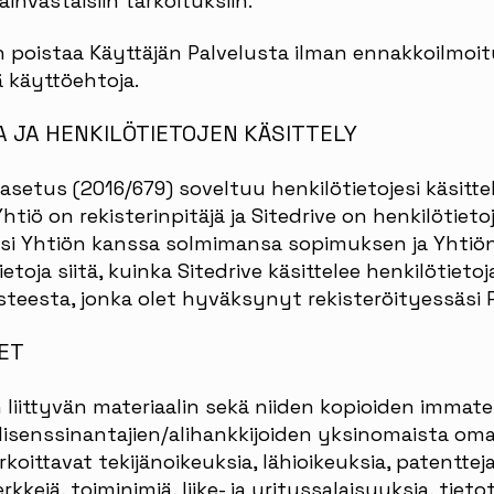
ainvastaisiin tarkoituksiin.
n poistaa Käyttäjän Palvelusta ilman ennakkoilmoitu
ä käyttöehtoja.
A JA HENKILÖTIETOJEN KÄSITTELY
-asetus (2016/679) soveltuu henkilötietojesi käsitt
iö on rekisterinpitäjä ja Sitedrive on henkilötietoje
ojasi Yhtiön kanssa solmimansa sopimuksen ja Yhtiö
etoja siitä, kuinka Sitedrive käsittelee henkilötietoj
steesta, jonka olet hyväksynyt rekisteröityessäsi 
ET
n liittyvän materiaalin sekä niiden kopioiden immate
 lisenssinantajien/alihankkijoiden yksinomaista oma
koittavat tekijänoikeuksia, lähioikeuksia, patenttej
kkejä, toiminimiä, liike- ja yrityssalaisuuksia, tiet