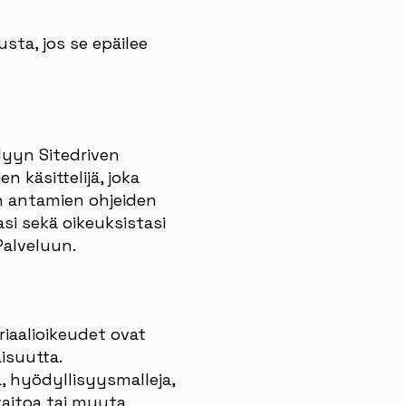
sta, jos se epäilee
elyyn Sitedriven
n käsittelijä, joka
n antamien ohjeiden
asi sekä oikeuksistasi
Palveluun.
riaalioikeudet ovat
isuutta.
a, hyödyllisyysmalleja,
otaitoa tai muuta