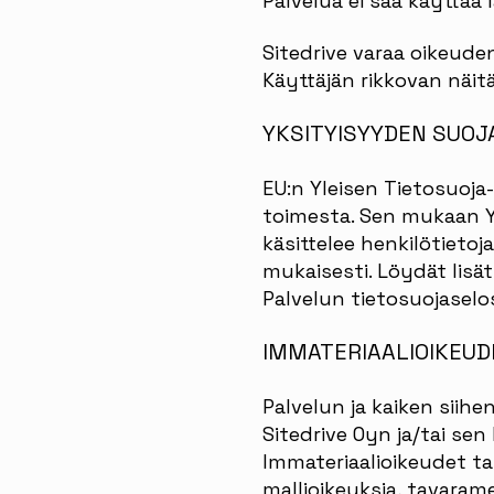
Palvelua ei saa käyttää l
Sitedrive varaa oikeude
Käyttäjän rikkovan näit
YKSITYISYYDEN SUOJ
EU:n Yleisen Tietosuoja
toimesta. Sen mukaan Yht
käsittelee henkilötiet
mukaisesti. Löydät lisäti
Palvelun tietosuojaselo
IMMATERIAALIOIKEUD
Palvelun ja kaiken siihe
Sitedrive Oyn ja/tai sen
Immateriaalioikeudet tar
mallioikeuksia, tavaramer