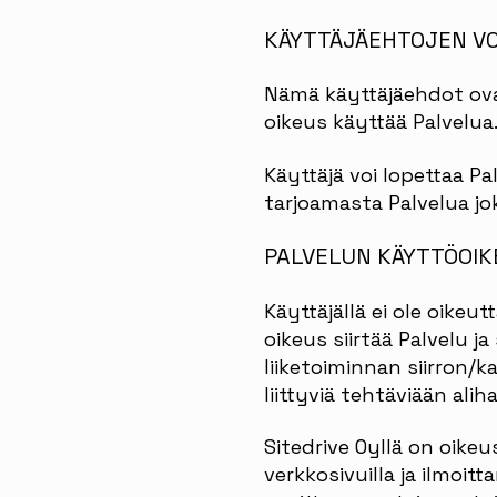
KÄYTTÄJÄEHTOJEN V
Nämä käyttäjäehdot ovat
oikeus käyttää Palvelua
Käyttäjä voi lopettaa Pa
tarjoamasta Palvelua jok
PALVELUN KÄYTTÖOIK
Käyttäjällä ei ole oikeu
oikeus siirtää Palvelu j
liiketoiminnan siirron/k
liittyviä tehtäviään aliha
Sitedrive Oyllä on oike
verkkosivuilla ja ilmoit