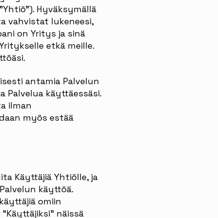
 ”Yhtiö”). Hyväksymällä
a vahvistat lukeneesi,
i on Yritys ja sinä
ritykselle etkä meille.
töäsi.
isesti antamia Palvelun
a Palvelua käyttäessäsi.
ta ilman
oidaan myös estää
a Käyttäjiä Yhtiölle, ja
 Palvelun käyttöä.
 käyttäjiä omiin
 “Käyttäjiksi” näissä