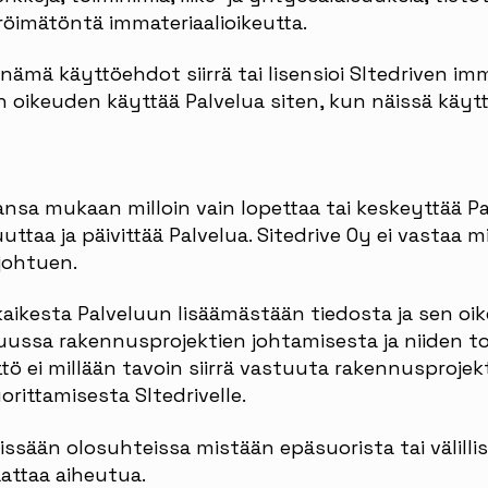
eröimätöntä immateriaalioikeutta.
nämä käyttöehdot siirrä tai lisensioi SItedriven imm
n oikeuden käyttää Palvelua siten, kun näissä käy
ansa mukaan milloin vain lopettaa tai keskeyttää Pa
ttaa ja päivittää Palvelua. Sitedrive Oy ei vastaa 
johtuen.
aikesta Palveluun lisäämästään tiedosta ja sen oike
uussa rakennusprojektien johtamisesta ja niiden to
tö ei millään tavoin siirrä vastuuta rakennusprojek
rittamisesta SItedrivelle.
issään olosuhteissa mistään epäsuorista tai välilli
saattaa aiheutua.