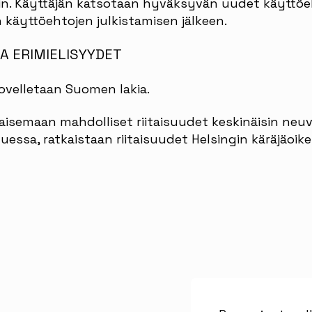
in. Käyttäjän katsotaan hyväksyvän uudet käyttöeh
 käyttöehtojen julkistamisen jälkeen.
A ERIMIELISYYDET
ovelletaan Suomen lakia.
isemaan mahdolliset riitaisuudet keskinäisin neuvot
uessa, ratkaistaan riitaisuudet Helsingin käräjäoik