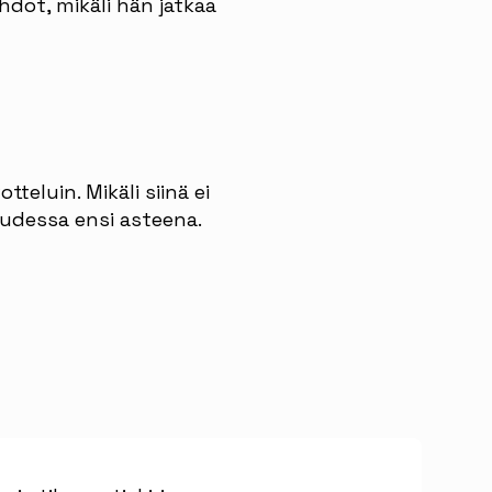
dot, mikäli hän jatkaa
teluin. Mikäli siinä ei
eudessa ensi asteena.