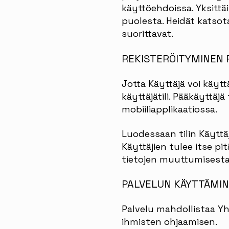
käyttöehdoissa. Yksittä
puolesta. Heidät katsota
suorittavat.
REKISTERÖITYMINEN 
Jotta Käyttäjä voi käytt
käyttäjätili. Pääkäyttäjä
mobiiliapplikaatiossa.
Luodessaan tilin Käyttä
Käyttäjien tulee itse pi
tietojen muuttumisesta 
PALVELUN KÄYTTÄMI
Palvelu mahdollistaa Y
ihmisten ohjaamisen.