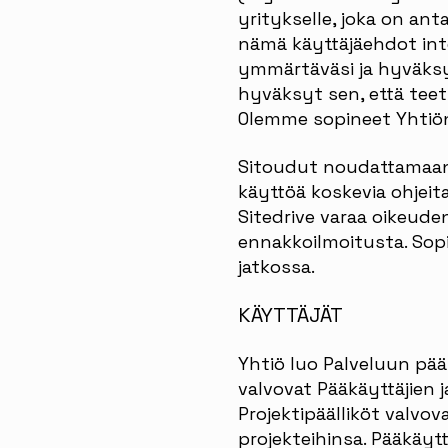
yritykselle, joka on an
nämä käyttäjäehdot inte
ymmärtäväsi ja hyväksy
hyväksyt sen, että teet 
Olemme sopineet Yhtiön 
Sitoudut noudattamaan 
käyttöä koskevia ohjeit
Sitedrive varaa oikeude
ennakkoilmoitusta. Sop
jatkossa.
KÄYTTÄJÄT
Yhtiö luo Palveluun pääk
valvovat Pääkäyttäjien j
Projektipäälliköt valvova
projekteihinsa. Pääkäyttä