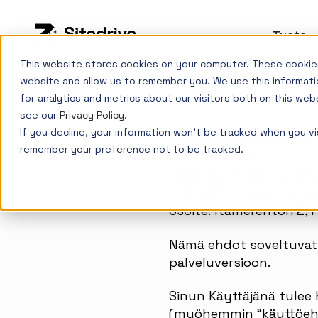
Tuote
S
This website stores cookies on your computer. These cookies
website and allow us to remember you. We use this informati
for analytics and metrics about our visitors both on this web
see our
Privacy Policy
.
Käyttöehdot – 
If you decline, your information won’t be tracked when you vis
remember your preference not to be tracked.
Sitedrive on verkkopoh
tarkoitettu palvelu (my
osoite: Itämerentori 2, 
Nämä ehdot soveltuvat 
palveluversioon.
Sinun Käyttäjänä tulee 
(myöhemmin “käyttöehdo