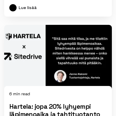
Lue lisää
6 min read
Hartela: jopa 20% lyhyempi
läpimenoaika ja tahtituotanto