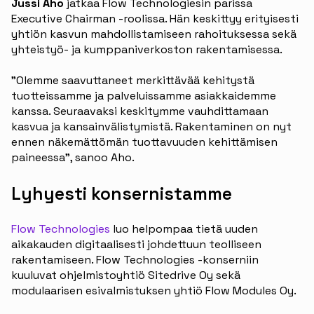
Jussi Aho
jatkaa Flow Technologiesin parissa
Executive Chairman -roolissa. Hän keskittyy erityisesti
yhtiön kasvun mahdollistamiseen rahoituksessa sekä
yhteistyö- ja kumppaniverkoston rakentamisessa.
”Olemme saavuttaneet merkittävää kehitystä
tuotteissamme ja palveluissamme asiakkaidemme
kanssa. Seuraavaksi keskitymme vauhdittamaan
kasvua ja kansainvälistymistä. Rakentaminen on nyt
ennen näkemättömän tuottavuuden kehittämisen
paineessa”, sanoo Aho.
Lyhyesti konsernistamme
Flow Technologies
luo helpompaa tietä uuden
aikakauden digitaalisesti johdettuun teolliseen
rakentamiseen. Flow Technologies -konserniin
kuuluvat ohjelmistoyhtiö Sitedrive Oy sekä
modulaarisen esivalmistuksen yhtiö Flow Modules Oy.