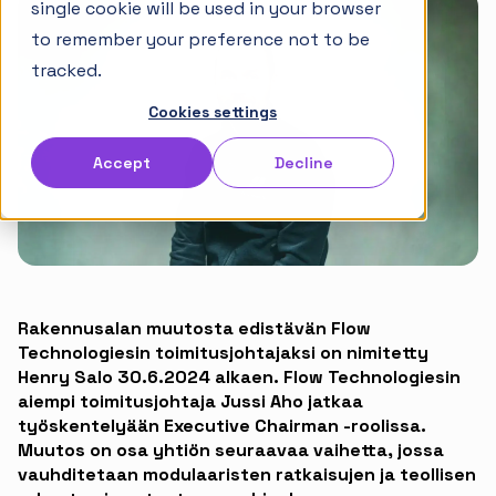
single cookie will be used in your browser
Opas tahtituotantoon
to remember your preference not to be
Versiohistoria
tracked.
Cookies settings
Ryhdy Sitedrive-kumppaniksi
Accept
Decline
Ura Sitedrivella
Rakennusalan muutosta edistävän Flow
Technologiesin toimitusjohtajaksi on nimitetty
Henry Salo 30.6.2024 alkaen. Flow Technologiesin
aiempi toimitusjohtaja Jussi Aho jatkaa
työskentelyään Executive Chairman -roolissa.
Muutos on osa yhtiön seuraavaa vaihetta, jossa
vauhditetaan modulaaristen ratkaisujen ja teollisen