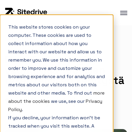
This website stores cookies on your
computer. These cookies are used to
Tuote-esittely
collect information about how you
Uutiset
Tuotannon suunnittelu
interact with our website and allow us to
Flow Technologies
Tuotannon hallinta
remember you. We use this information in
vauhdittaa teollisen
order to improve and customize your
Hankesalkun hallinta
browsing experience and for analytics and
rakentamisen kehitystä
Integraatiot
metrics about our visitors both on this
– nimitti uuden
website and other media. To find out
more
toimitusjohtajan
about the cookies
we use, see our
Privacy
Interaktiivinen demo
Policy
.
maaliskuuta 26, 2025
If you decline, your information won’t be
Referenssit
tracked when you visit this website. A
Artikkelit