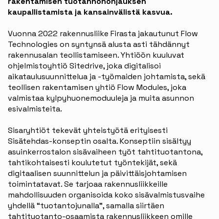
rakentamisen tuotannonohjauksen
kaupallistamista ja kansainvälistä kasvua.
Vuonna 2022 rakennusliike Firasta jakautunut Flow
Technologies on syntynsä alusta asti tähdännyt
rakennusalan teollistamiseen. Yhtiöön kuuluvat
ohjelmistoyhtiö Sitedrive, joka digitalisoi
aikataulusuunnittelua ja -työmaiden johtamista, sekä
teollisen rakentamisen yhtiö Flow Modules, joka
valmistaa kylpyhuonemoduuleja ja muita asunnon
esivalmisteita.
Sisaryhtiöt tekevät yhteistyötä erityisesti
Sisätehdas-konseptin osalta. Konseptiin sisältyy
asuinkerrostalon sisävaiheen työt tahtituotantona,
tahtikohtaisesti koulutetut työntekijät, sekä
digitaalisen suunnittelun ja päivittäisjohtamisen
toimintatavat. Se tarjoaa rakennusliikkeille
mahdollisuuden organisoida koko sisävalmistusvaihe
yhdellä “tuotantojunalla”, samalla siirtäen
tahtituotanto-osaamista rakennusliikkeen omille