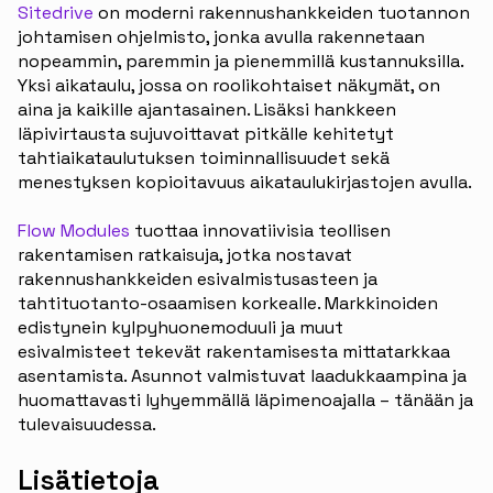
Sitedrive
on moderni rakennushankkeiden tuotannon
johtamisen ohjelmisto, jonka avulla rakennetaan
nopeammin, paremmin ja pienemmillä kustannuksilla.
Yksi aikataulu, jossa on roolikohtaiset näkymät, on
aina ja kaikille ajantasainen. Lisäksi hankkeen
läpivirtausta sujuvoittavat pitkälle kehitetyt
tahtiaikataulutuksen toiminnallisuudet sekä
menestyksen kopioitavuus aikataulukirjastojen avulla.
Flow Modules
tuottaa innovatiivisia teollisen
rakentamisen ratkaisuja, jotka nostavat
rakennushankkeiden esivalmistusasteen ja
tahtituotanto-osaamisen korkealle. Markkinoiden
edistynein kylpyhuonemoduuli ja muut
esivalmisteet tekevät rakentamisesta mittatarkkaa
asentamista. Asunnot valmistuvat laadukkaampina ja
huomattavasti lyhyemmällä läpimenoajalla – tänään ja
tulevaisuudessa.
Lisätietoja