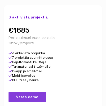
3 aktiivista projektia
€1685
Per kuukausi vuosilaskulla,
€562/projekti
3 aktiivista projektia
7 projektia suunnittelussa
Rajattomasti käyttäjiä
Tukimateriaalit työmaille
In-app ja email-tuki
Mobiilisovellus
800 tilaa / hanke
Varaa demo