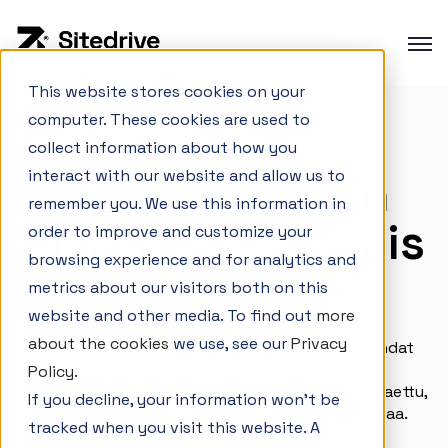
This website stores cookies on your
computer. These cookies are used to
Tuote-esittely
collect information about how you
Tuotannon suunnittelu
Enemmän kuin
interact with our website and allow us to
Tuotannon hallinta
remember you. We use this information in
aikatauluohjelmis
order to improve and customize your
Hankesalkun hallinta
browsing experience and for analytics and
Integraatiot
to
metrics about our visitors both on this
website and other media. To find out
more
about the cookies
we use, see our
Privacy
Sitedrivessa et vain suunnittele vaan myös johdat
Interaktiivinen demo
tuotantoa reaaliajassa.
Policy
.
Rajaton määrä käyttäjiä. Useita projekteja. Yksi jaettu,
If you decline, your information won’t be
Referenssit
todenmukainen aikataulu jota koko tiimi seuraa.
tracked when you visit this website. A
Artikkelit