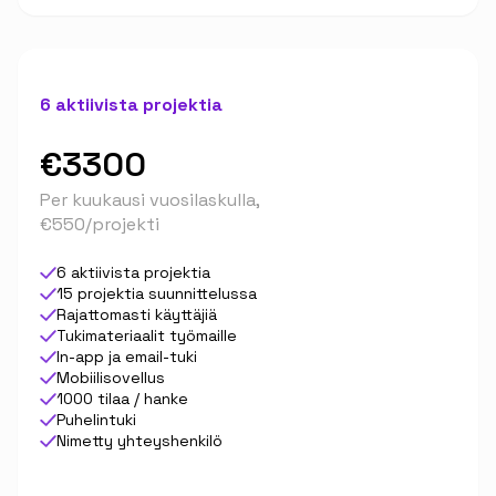
6 aktiivista projektia
€3300
Per kuukausi vuosilaskulla,
€550/projekti
6 aktiivista projektia
15 projektia suunnittelussa
Rajattomasti käyttäjiä
Tukimateriaalit työmaille
In-app ja email-tuki
Mobiilisovellus
1000 tilaa / hanke
Puhelintuki
Nimetty yhteyshenkilö