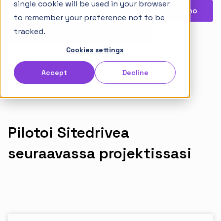
single cookie will be used in your browser
Opas tahtituotantoon
Varaa demo
to remember your preference not to be
Versiohistoria
tracked.
Testaa interaktiivista demoa
Cookies settings
Ryhdy Sitedrive-kumppaniksi
Accept
Decline
Ura Sitedrivella
Suomi
English
Norsk
Pilotoi Sitedrivea
seuraavassa projektissasi