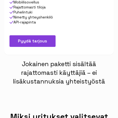
Mobiilisovellus
Rajattomasti tiloja
Puhelintuki
Nimetty yhteyshenkilö
API-rajapinta
Pyydä tarjous
Jokainen paketti sisältää
rajattomasti käyttäjiä – ei
lisäkustannuksia yhteistyöstä
Miksi yritykset valitsevat