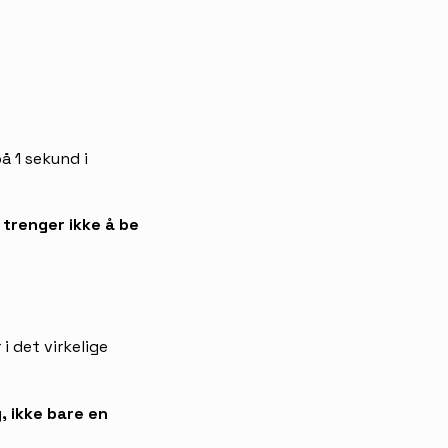
å 1 sekund i
g trenger ikke å be
i det virkelige
, ikke bare en