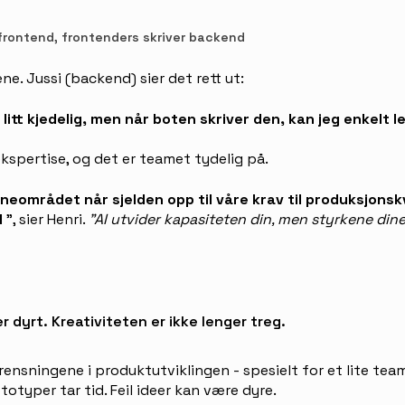
 frontend, frontenders skriver backend
ene. Jussi (backend) sier det rett ut:
itt kjedelig, men når boten skriver den, kan jeg enkelt l
ekspertise, og det er teamet tydelig på.
neområdet når sjelden opp til våre krav til produksjonsk
d
", sier Henri.
"AI utvider kapasiteten din, men styrkene dine 
r dyrt. Kreativiteten er ikke lenger treg.
rensningene i produktutviklingen - spesielt for et lite tea
ototyper tar tid. Feil ideer kan være dyre.