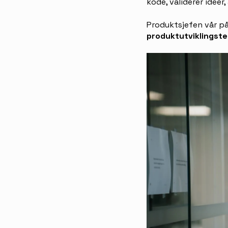
kode, validerer idee
Produktsjefen vår p
produktutviklingste