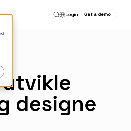
Get a demo
r
or Selskap
Login
nd
 utvikle
og designe