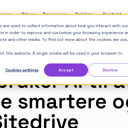
mvare
Show submenu for Programvare
Priser
Ressurser
Show submenu for Ressurse
Selskap
Show submenu f
Kontakt
 are used to collect information about how you interact with our
on in order to improve and customize your browsing experience a
site and other media. To find out
more about the cookies
we use,
it this website. A single cookie will be used in your browser to
ruker AI til å
Cookies settings
Accept
Decline
re smartere 
itedrive