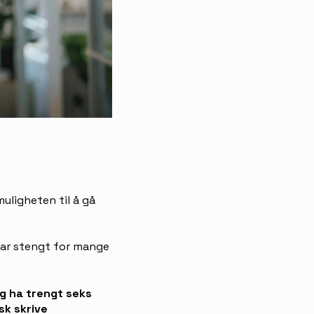
muligheten til å gå
var stengt for mange
jeg ha trengt seks
sk skrive