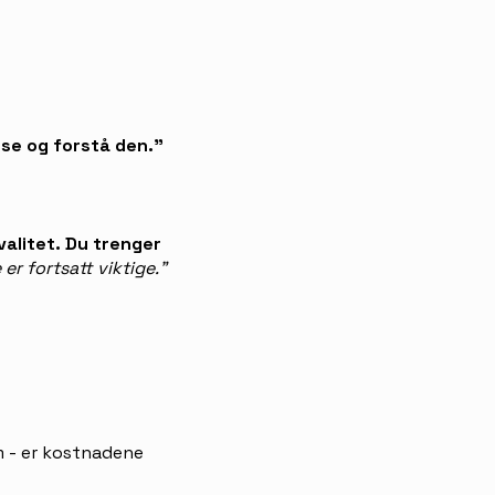
ese og forstå den."
valitet. Du trenger
er fortsatt viktige."
m - er kostnadene