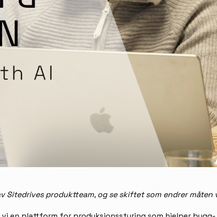
av Sitedrives produktteam, og se skiftet som endrer måten v
 vi en plattform for produksjonsstyring som hjelper bygg