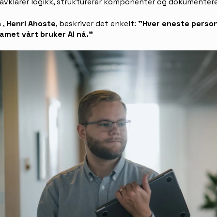
r, avklarer logikk, strukturerer komponenter og dokumentere
å
,
Henri Ahoste
, beskriver det enkelt:
"Hver eneste person
amet vårt bruker AI nå."