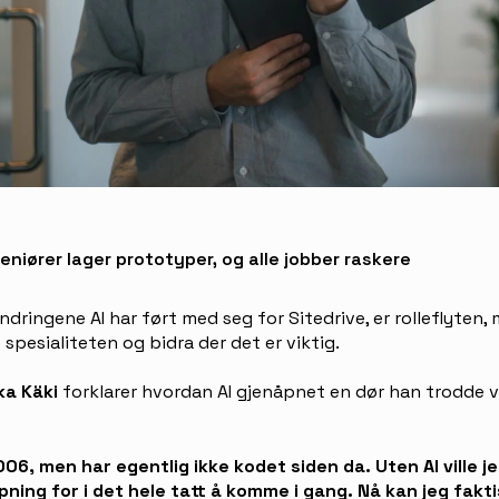
eniører lager prototyper, og alle jobber raskere
ndringene AI har ført med seg for Sitedrive, er rolleflyten, 
spesialiteten og bidra der det er viktig.
a Käki
forklarer hvordan AI gjenåpnet en dør han trodde 
2006, men har egentlig ikke kodet siden da. Uten AI ville 
ing for i det hele tatt å komme i gang. Nå kan jeg fakti