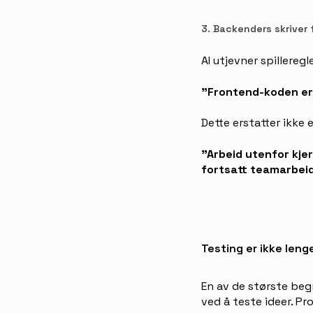
3. Backenders skriver
AI utjevner spilleregl
"Frontend-koden er l
Dette erstatter ikke 
"Arbeid utenfor kjer
fortsatt teamarbei
Testing er ikke lenge
En av de største beg
ved å teste ideer. Pr