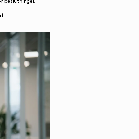
r beslutninger.
 i