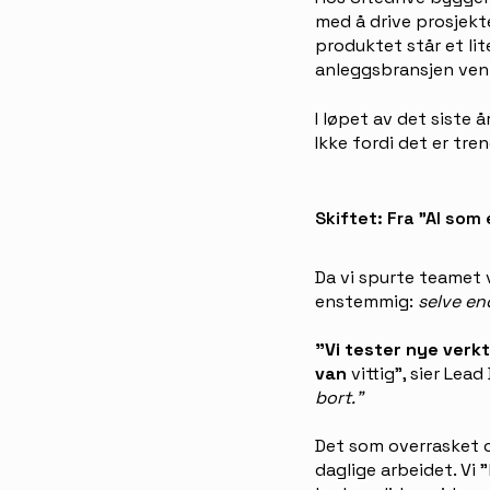
med å drive prosjekt
produktet står et lit
anleggsbransjen vent
I løpet av det siste 
Ikke fordi det er tre
Skiftet: Fra "AI som 
Da vi spurte teamet 
enstemmig:
selve en
"Vi tester nye verk
van
vittig", sier Lea
bort."
Det som overrasket o
daglige arbeidet. Vi 