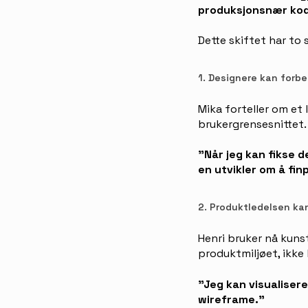
produksjonsnær kode
Dette skiftet har to 
1. Designere kan forb
Mika forteller om et 
brukergrensesnittet.
"Når jeg kan fikse d
en utvikler om å fin
2. Produktledelsen kan
Henri bruker nå kunsti
produktmiljøet, ikke
"Jeg kan visualisere
wireframe."