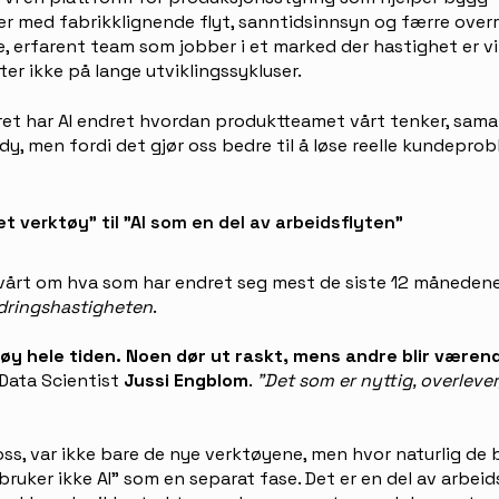
er med fabrikklignende flyt, sanntidsinnsyn og færre over
e, erfarent team som jobber i et marked der hastighet er v
er ikke på lange utviklingssykluser.
året har AI endret hvordan produktteamet vårt tenker, samar
ndy, men fordi det gjør oss bedre til å løse reelle kundeprob
et verktøy" til "AI som en del av arbeidsflyten"
vårt om hva som har endret seg mest de siste 12 månedene
dringshastigheten
.
tøy hele tiden. Noen dør ut raskt, mens andre blir væren
d Data Scientist
Jussi Engblom
.
"Det som er nyttig, overlever
ss, var ikke bare de nye verktøyene, men hvor naturlig de b
"bruker ikke AI" som en separat fase. Det er en del av arbeids