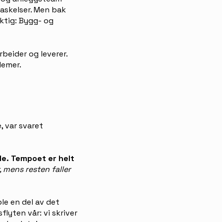
raskelser. Men bak
iktig: Bygg- og
beider og leverer.
lemer.
, var svaret
de. Tempoet er helt
, mens resten faller
le en del av det
flyten vår: vi skriver