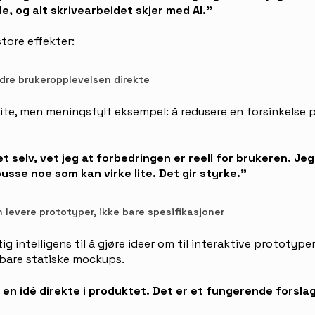
, og alt skrivearbeidet skjer med AI."
store effekter:
edre brukeropplevelsen direkte
lite, men meningsfylt eksempel: å redusere en forsinkelse p
et selv, vet jeg at forbedringen er reell for brukeren. Je
pusse noe som kan virke lite. Det gir styrke."
 levere prototyper, ikke bare spesifikasjoner
g intelligens til å gjøre ideer om til interaktive prototyper 
 bare statiske mockups.
 en idé direkte i produktet. Det er et fungerende forslag