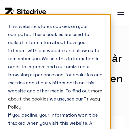
This website stores cookies on your
computer. These cookies are used to
Produktoversikt
collect information about how you
Nyheter
Produksjonsplanlegging
interact with our website and allow us to
Evianet og Sitedrive går
Produksjonsstyring
remember you. We use this information in
sammen om å
order to improve and customize your
Prosjektporteføljestyring
browsing experience and for analytics and
optimalisere logistikken
Integrasjoner
metrics about our visitors both on this
på byggeplasser
website and other media. To find out
more
about the cookies
we use, see our
Privacy
april 27, 2026
Interaktiv demo
Policy
.
If you decline, your information won’t be
Casestudier
tracked when you visit this website. A
Endringslogg