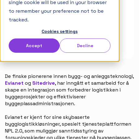
single cookie will be used in your browser
Artikler
to remember your preference not to be
Takt-håndbok
tracked.
Cookies settings
Partnere
Accept
Decline
Karriere
Norsk
English
De finske pionerene innen bygg- og anleggsteknologi,
Suomi
Evianet
og
Sitedrive
, har inngått et samarbeid for å
skape en integrasjon som forbedrer logistikken i
byggeprosjekter og effektiviserer
byggeplassadministrasjonen.
Evianet er kjent for sine skybaserte
bygglogistikkløsninger, spesielt tjenesteplattformen
NPL 2.0, som muliggjør sanntidsstyring av
forsyningskjeder og ulike tjenester på byggeplassen.